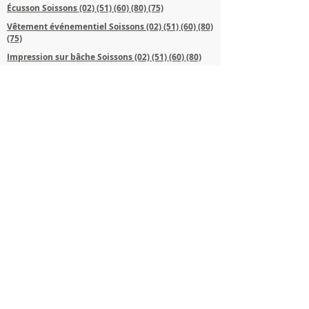
Écusson Soissons (02)​ (51) (60) (80) (75)
Vêtement événementiel Soissons
(02)​
(51) (60) (80)
(75)
Impression sur bâche Soissons (02)​ (51) (60) (80)
(75)
Gravure Soissons (02)​ (51) (60) (80) (75)
Carte de visite Soissons (02)​ (51) (60) (80) (75)
Objet publicitaire Soissons (02)​ (51) (60) (80) (75)
Marquage textile et objet Soissons (02)​
(51) (60)
(80) (75)
Étuis PVC Soissons (02) (51) (60) (80) (75)
Impression flyer brochure affiche Soissons (02)​
(51) (60) (80) (75)
Chaise de cinéma personnalisée Soissons (02)​ (51)
(60) (80) (75)
Cadeau d'entreprise Soissons (02)​ (51) (60) (80) (75)
Impression Soissons (02)​ (51) (60) (80) (75)
Trophée et récompenses Soissons (02)​ (51) (60) (80)
(75)