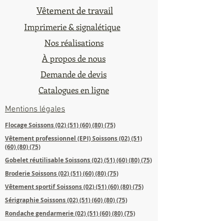
Vêtement de travail
Imprimerie & signalétique
Nos réalisations
À propos de nous
Demande de devis
Catalogues en ligne
Mentions légales
Flocage Soissons
(02) (51) (60) (80) (75)
Vêtement professionnel (EPI) Soissons (02)​ (51)
(60) (80) (75)
Gobelet réutilisable Soissons (02)​ (51) (60) (80) (75)
Broderie Soissons (02)​
(51) (60) (80) (75)
Vêtement sportif Soissons (02)​ (51) (60) (80) (75)
Sérigraphie Soissons (02)​​
(51) (60) (80) (75)
Rondache gendarmerie (02)​ (51) (60) (80) (75)